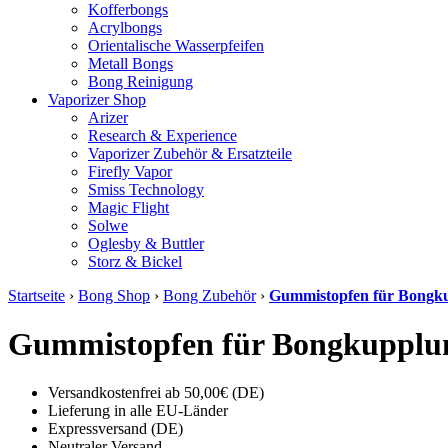
Kofferbongs
Acrylbongs
Orientalische Wasserpfeifen
Metall Bongs
Bong Reinigung
Vaporizer Shop
Arizer
Research & Experience
Vaporizer Zubehör & Ersatzteile
Firefly Vapor
Smiss Technology
Magic Flight
Solwe
Oglesby & Buttler
Storz & Bickel
Startseite
›
Bong Shop
›
Bong Zubehör
›
Gummistopfen für Bongkup
Gummistopfen für Bongkupplunge
Versandkostenfrei ab 50,00€ (DE)
Lieferung in alle EU-Länder
Expressversand (DE)
Neutraler Versand