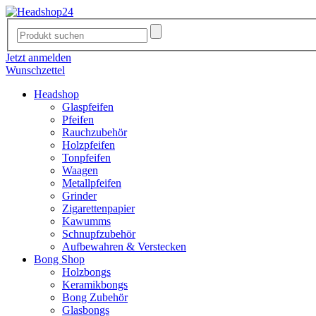
Jetzt anmelden
Wunschzettel
Headshop
Glaspfeifen
Pfeifen
Rauchzubehör
Holzpfeifen
Tonpfeifen
Waagen
Metallpfeifen
Grinder
Zigarettenpapier
Kawumms
Schnupfzubehör
Aufbewahren & Verstecken
Bong Shop
Holzbongs
Keramikbongs
Bong Zubehör
Glasbongs